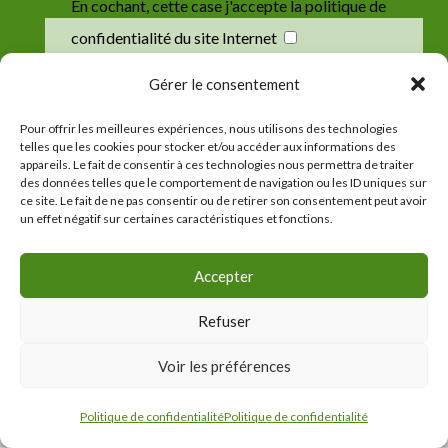
En cochant, cette case j'accepte la politique de
confidentialité du site Internet
Gérer le consentement
Envoyer
Pour offrir les meilleures expériences, nous utilisons des technologies
telles que les cookies pour stocker et/ou accéder aux informations des
appareils. Le fait de consentir à ces technologies nous permettra de traiter
des données telles que le comportement de navigation ou les ID uniques sur
ce site. Le fait de ne pas consentir ou de retirer son consentement peut avoir
un effet négatif sur certaines caractéristiques et fonctions.
Accepter
©
Chapelle Saint-Jaoua
⁃
Mentions légales
Refuser
⁃
Politique de confidentialité
Voir les préférences
Politique de confidentialité
Politique de confidentialité