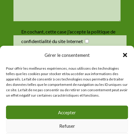
En cochant, cette case j'accepte la politique de
confidentialité du site Internet
Gérer le consentement
Envoyer
Pour offrir les meilleures expériences, nous utilisons des technologies
telles que les cookies pour stocker et/ou accéder aux informations des
appareils. Le fait de consentir à ces technologies nous permettra de traiter
des données telles que le comportement de navigation ou les ID uniques sur
ce site. Le fait de ne pas consentir ou de retirer son consentement peut avoir
un effet négatif sur certaines caractéristiques et fonctions.
Accepter
©
Chapelle Saint-Jaoua
⁃
Mentions légales
Refuser