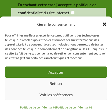
En cochant, cette case j'accepte la politique de
confidentialité du site Internet
Gérer le consentement
Envoyer
Pour offrir les meilleures expériences, nous utilisons des technologies
telles que les cookies pour stocker et/ou accéder aux informations des
appareils. Le fait de consentir à ces technologies nous permettra de traiter
des données telles que le comportement de navigation ou les ID uniques sur
ce site. Le fait de ne pas consentir ou de retirer son consentement peut avoir
un effet négatif sur certaines caractéristiques et fonctions.
Accepter
©
Chapelle Saint-Jaoua
⁃
Mentions légales
Refuser
⁃
Politique de confidentialité
Voir les préférences
Politique de confidentialité
Politique de confidentialité